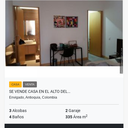
CASA
VENTA
SE VENDE CASA EN EL ALTO DEL…
Envigado, Antioquia, Colombia
3
Alcobas
2
Garaje
2
4
Baños
335
Área m