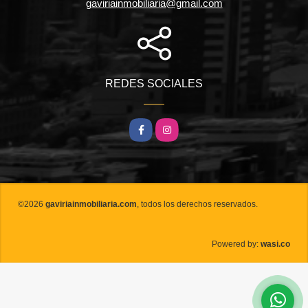
gaviriainmobiliaria@gmail.com
REDES SOCIALES
Facebook
Instagram
©2026
gaviriainmobiliaria.com
, todos los derechos reservados.
wasi.co
Powered by: