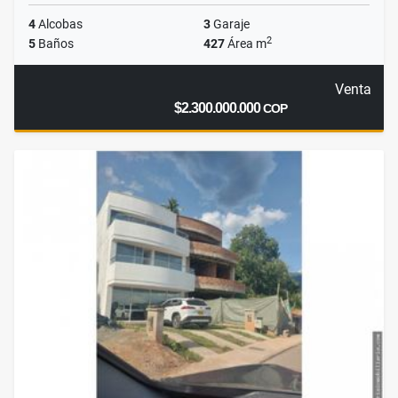
4
Alcobas
3
Garaje
2
5
Baños
427
Área m
Venta
$2.300.000.000
COP