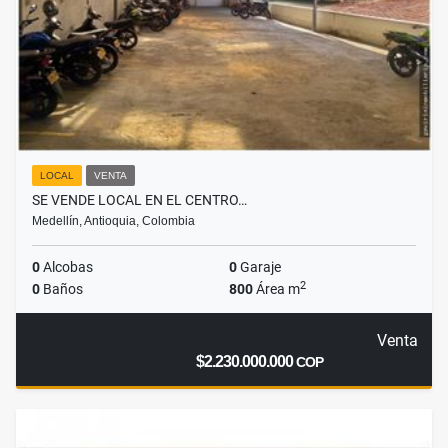
LOCAL
VENTA
SE VENDE LOCAL EN EL CENTRO…
Medellín, Antioquia, Colombia
0
Alcobas
0
Garaje
2
0
Baños
800
Área m
Venta
$2.230.000.000
COP