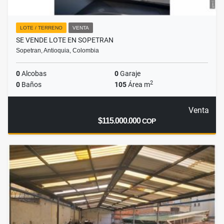
LOTE / TERRENO
VENTA
SE VENDE LOTE EN SOPETRAN
Sopetran, Antioquia, Colombia
0
Alcobas
0
Garaje
2
0
Baños
105
Área m
Venta
$115.000.000
COP