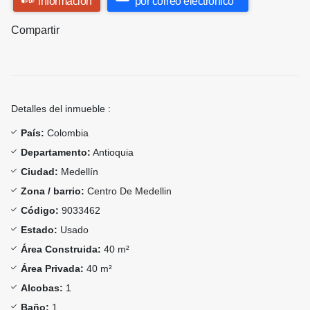
información
por correo electrónico
Compartir
Detalles del inmueble :
País:
Colombia
Departamento:
Antioquia
Ciudad:
Medellín
Zona / barrio:
Centro De Medellin
Código:
9033462
Estado:
Usado
Área Construida:
40 m²
Área Privada:
40 m²
Alcobas:
1
Baño:
1