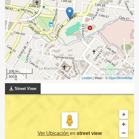
200 m
500 ft
Leaflet
| Wasi - ©
OpenStreetMap
Street View
Ver Ubicación
en
street view