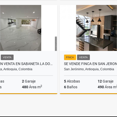
Venta
$2.300.000.000
$2.230
VENTA
FINCA
VENTA
CASA EN VENTA EN SABANETA LA DOCTORA
SE VENDE FINCA EN SAN JERO
a, Antioquia, Colombia
San Jerónimo, Antioquia, Colombia
bas
2
Garaje
5
Alcobas
12
Garaje
2
s
480
Área m
6
Baños
490
Área m
Venta
$1.960.000.000
$1.950