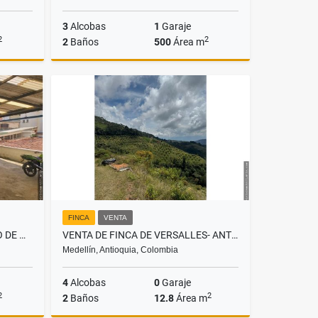
3
Alcobas
1
Garaje
2
2
2
Baños
500
Área m
Venta
Venta
.000.000
$2.500.000.000
FINCA
VENTA
SE VENDE LOCAL EN EL CENTRO DE MEDELLÍN
VENTA DE FINCA DE VERSALLES- ANTIOQUIA
Medellín, Antioquia, Colombia
4
Alcobas
0
Garaje
2
2
2
Baños
12.8
Área m