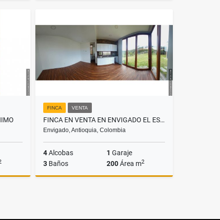
Venta
Venta
.000.000
$2.200.000.000
FINCA
VENTA
NIMO
FINCA EN VENTA EN ENVIGADO EL ESCOBERO
Envigado, Antioquia, Colombia
4
Alcobas
1
Garaje
2
2
3
Baños
200
Área m
Venta
Venta
.000.000
$1.900.000.000