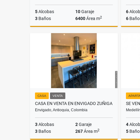
5
Alcobas
10
Garaje
6
Alco
2
3
Baños
6400
Área m
6
Baño
Venta
$4.500.000.000
CASA
VENTA
APART
CASA EN VENTA EN ENVIGADO ZUÑIGA
Envigado, Antioquia, Colombia
Medellín
3
Alcobas
2
Garaje
4
Alco
2
3
Baños
267
Área m
5
Baño