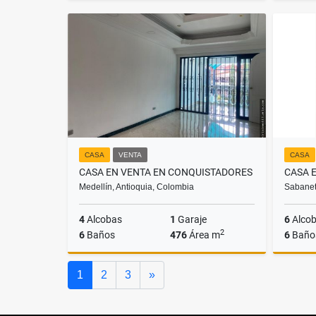
Venta
$2.350.000.000
CASA
VENTA
CASA
CASA EN VENTA EN CONQUISTADORES
Medellín, Antioquia, Colombia
Sabanet
4
Alcobas
1
Garaje
6
Alco
2
6
Baños
476
Área m
6
Baño
Venta
Siguiente
1
2
3
»
$2.100.000.000