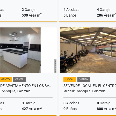
bas
2
Garaje
4
Alcobas
4
Garaje
2
s
530
Área m
5
Baños
286
Área m
Venta
$2.700.000.000
$2.500
AMENTO
VENTA
LOCAL
VENTA
SE VENDE APARTAMENTO EN LOS BALSOS EL POBLADO.
, Antioquia, Colombia
Medellín, Antioquia, Colombia
bas
3
Garaje
0
Alcobas
0
Garaje
2
s
427
Área m
0
Baños
800
Área m