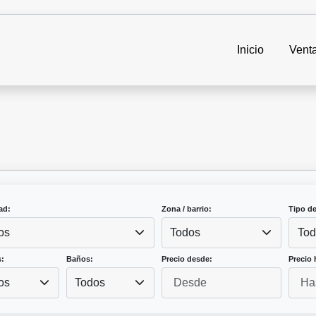
Inicio
Vent
ad:
Zona / barrio:
Tipo d
os
Todos
Tod
:
Baños:
Precio desde:
Precio 
os
Todos