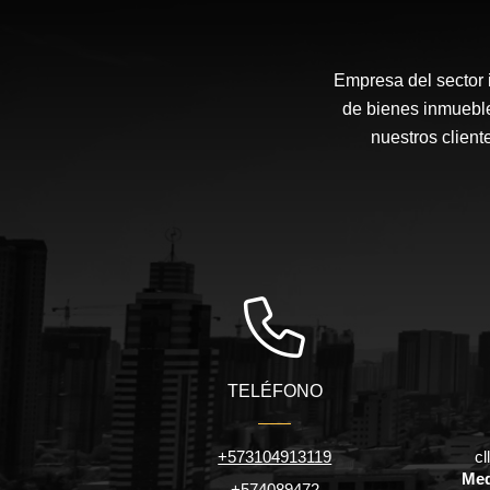
Empresa del sector i
de bienes inmueble
nuestros client
TELÉFONO
+573104913119
cl
Med
+574089472