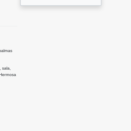
 palmas
 sala,
 Hermosa