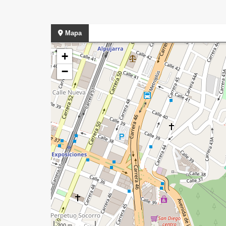
Mapa
+
−
200 m