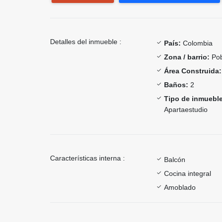
Detalles del inmueble :
País:
Colombia
Zona / barrio:
Pob
Área Construida:
Baños:
2
Tipo de inmueble
Apartaestudio
Características interna :
Balcón
Cocina integral
Amoblado