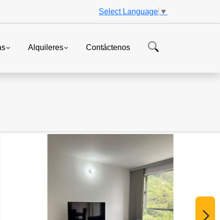
Select Language
▼
as
Alquileres
Contáctenos