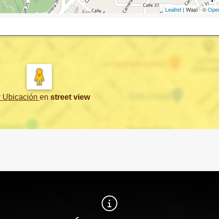
Leaflet
| Wasi - ©
Ope
r Ubicación
en
street view