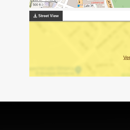
500 ft
Street View
Ve