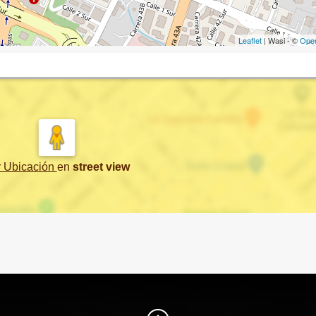
Leaflet
| Wasi - ©
Ope
r Ubicación
en
street view