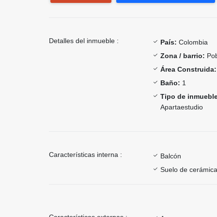
Detalles del inmueble :
País:
Colombia
Zona / barrio:
Pob
Área Construida:
Baño:
1
Tipo de inmueble
Apartaestudio
Características interna :
Balcón
Suelo de cerámica
Características externas :