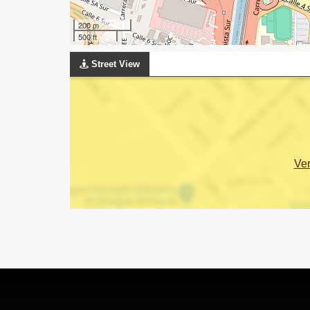
200 m
500 ft
Street View
Ve