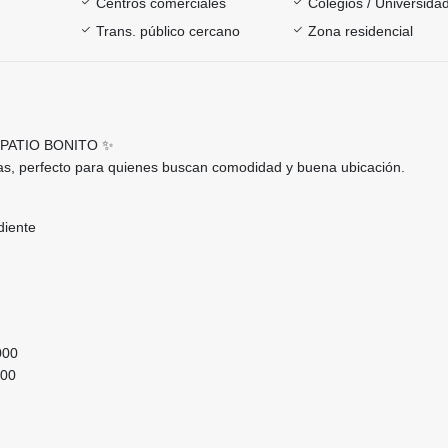
Centros comerciales
Colegios / Universida
Trans. público cercano
Zona residencial
PATIO BONITO ✨
s, perfecto para quienes buscan comodidad y buena ubicación.
diente
.000
000