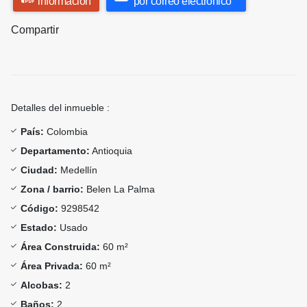
información
por correo electrónico
Compartir
Detalles del inmueble :
País:
Colombia
Departamento:
Antioquia
Ciudad:
Medellín
Zona / barrio:
Belen La Palma
Código:
9298542
Estado:
Usado
Área Construida:
60 m²
Área Privada:
60 m²
Alcobas:
2
Baños:
2