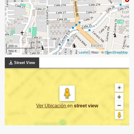
200 m
500 ft
Leaflet
| Wasi - ©
OpenStreetMap
Street View
Ver Ubicación
en
street view