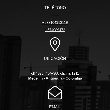
TELÉFONO
+573104913119
+574089472
UBICACIÓN
cll 49sur 45A-300 oficina 1211
Medellín - Antioquia - Colombia
EMAIL