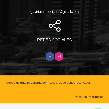
gaviriainmobiliaria@gmail.com
REDES SOCIALES
Facebook
Instagram
©2026
gaviriainmobiliaria.com
, todos los derechos reservados.
wasi.co
Powered by: