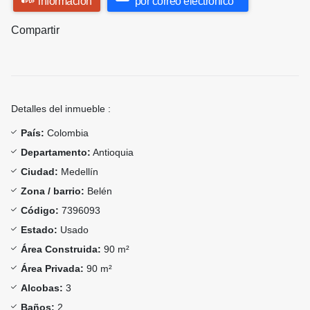
información
por correo electrónico
Compartir
Detalles del inmueble :
País:
Colombia
Departamento:
Antioquia
Ciudad:
Medellín
Zona / barrio:
Belén
Código:
7396093
Estado:
Usado
Área Construida:
90 m²
Área Privada:
90 m²
Alcobas:
3
Baños:
2