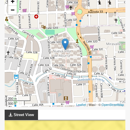
+
−
200 m
500 ft
Leaflet
| Wasi - ©
OpenStreetMap
Street View