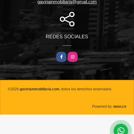
gaviriainmobiliaria@gmail.com
REDES SOCIALES
Facebook
Instagram
©2026
gaviriainmobiliaria.com
, todos los derechos reservados.
wasi.co
Powered by: