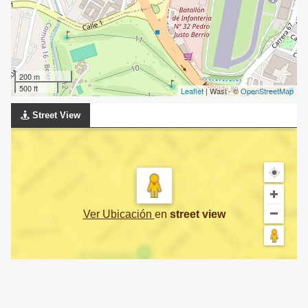
200 m
500 ft
Leaflet
| Wasi - ©
OpenStreetMap
Street View
Ver Ubicación
en
street view