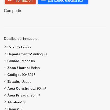
información
por correo electrónico
Compartir
Detalles del inmueble :
País:
Colombia
Departamento:
Antioquia
Ciudad:
Medellín
Zona / barrio:
Belén
Código:
9043215
Estado:
Usado
Área Construida:
90 m²
Área Privada:
90 m²
Alcobas:
2
Baños:
2