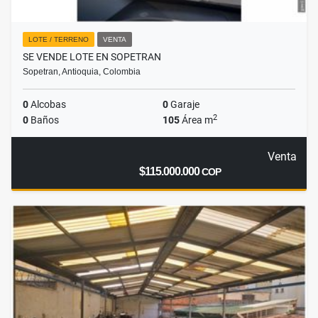
LOTE / TERRENO
VENTA
SE VENDE LOTE EN SOPETRAN
Sopetran, Antioquia, Colombia
0
Alcobas
0
Garaje
2
0
Baños
105
Área m
Venta
$115.000.000
COP