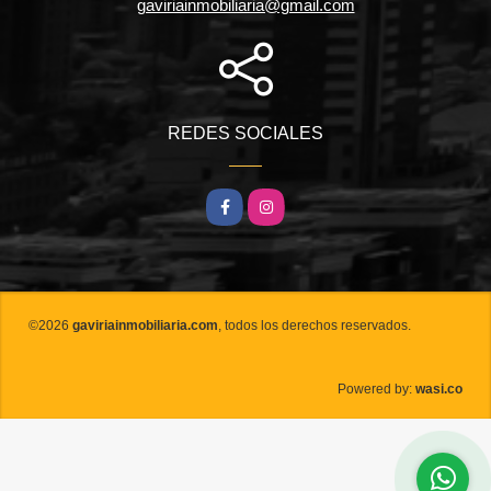
gaviriainmobiliaria@gmail.com
REDES SOCIALES
Facebook
Instagram
©2026
gaviriainmobiliaria.com
, todos los derechos reservados.
wasi.co
Powered by: