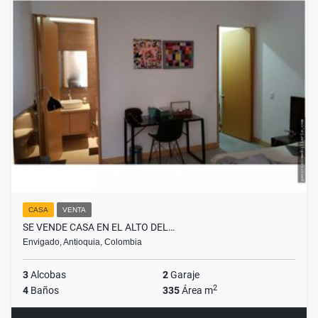
CASA
VENTA
SE VENDE CASA EN EL ALTO DEL…
Envigado, Antioquia, Colombia
3
Alcobas
2
Garaje
2
4
Baños
335
Área m