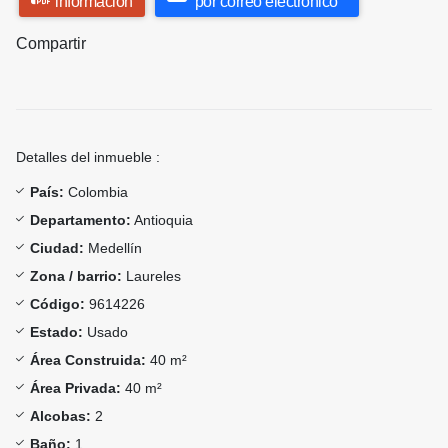
información
por correo electrónico
Compartir
Detalles del inmueble :
País:
Colombia
Departamento:
Antioquia
Ciudad:
Medellín
Zona / barrio:
Laureles
Código:
9614226
Estado:
Usado
Área Construida:
40 m²
Área Privada:
40 m²
Alcobas:
2
Baño:
1