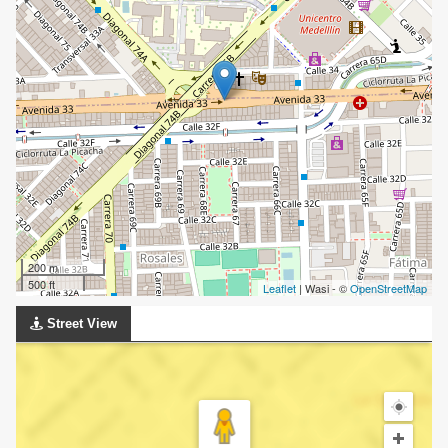
200 m
500 ft
Leaflet
| Wasi - ©
OpenStreetMap
Street View