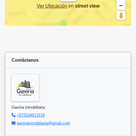
Ver Ubicación
en
street view
Contáctanos
Gaviria inmobiliaria
+573104913119
gaviriainmobiliaria@gmail.com