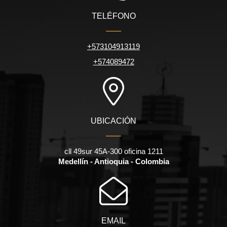
TELÉFONO
+573104913119
+574089472
UBICACIÓN
cll 49sur 45A-300 oficina 1211
Medellín - Antioquia - Colombia
EMAIL