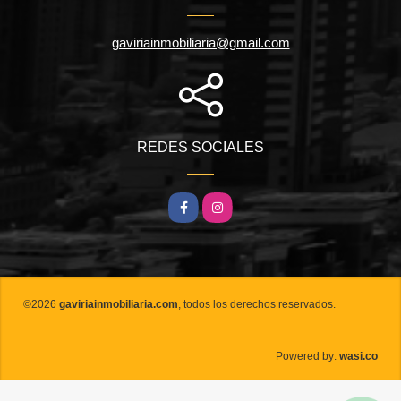
gaviriainmobiliaria@gmail.com
REDES SOCIALES
Facebook
Instagram
©2026
gaviriainmobiliaria.com
, todos los derechos reservados.
wasi.co
Powered by: