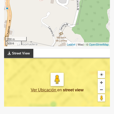
200 m
500 ft
Leaflet
| Wasi - ©
OpenStreetMap
Street View
Ver Ubicación
en
street view