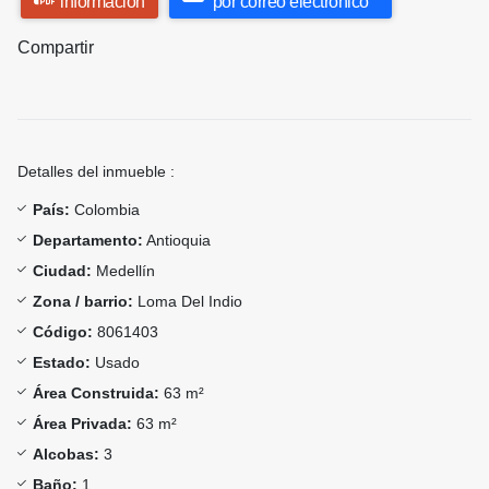
información
por correo electrónico
Compartir
Detalles del inmueble :
País:
Colombia
Departamento:
Antioquia
Ciudad:
Medellín
Zona / barrio:
Loma Del Indio
Código:
8061403
Estado:
Usado
Área Construida:
63 m²
Área Privada:
63 m²
Alcobas:
3
Baño:
1