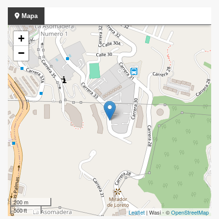
Mapa
+
−
200 m
500 ft
Leaflet
| Wasi - ©
OpenStreetMap