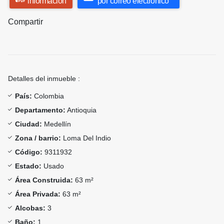
información
por correo electrónico
Compartir
Detalles del inmueble :
País:
Colombia
Departamento:
Antioquia
Ciudad:
Medellín
Zona / barrio:
Loma Del Indio
Código:
9311932
Estado:
Usado
Área Construida:
63 m²
Área Privada:
63 m²
Alcobas:
3
Baño:
1