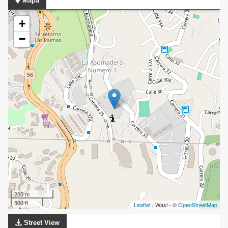
Mapa
+
−
200 m
500 ft
Leaflet
| Wasi - ©
OpenStreetMap
Street View