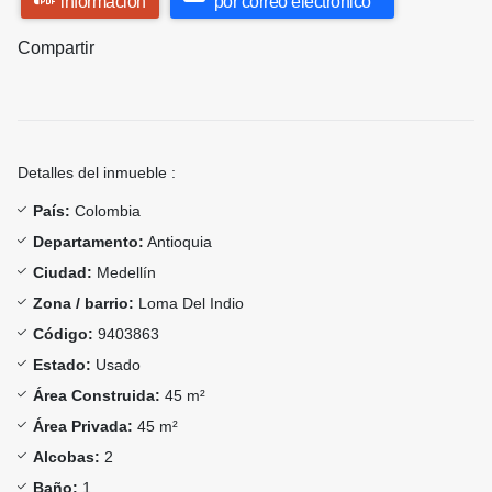
información
por correo electrónico
Compartir
Detalles del inmueble :
País:
Colombia
Departamento:
Antioquia
Ciudad:
Medellín
Zona / barrio:
Loma Del Indio
Código:
9403863
Estado:
Usado
Área Construida:
45 m²
Área Privada:
45 m²
Alcobas:
2
Baño:
1