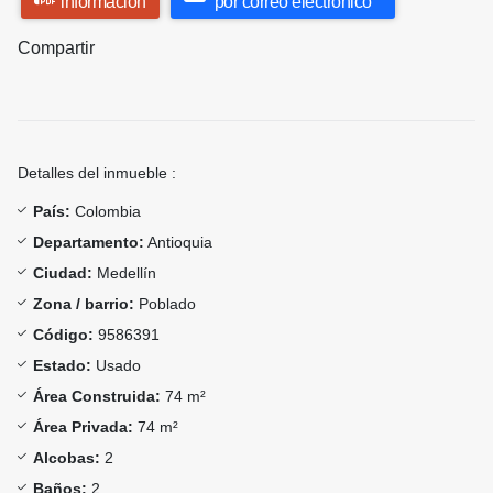
información
por correo electrónico
Compartir
Detalles del inmueble :
País:
Colombia
Departamento:
Antioquia
Ciudad:
Medellín
Zona / barrio:
Poblado
Código:
9586391
Estado:
Usado
Área Construida:
74 m²
Área Privada:
74 m²
Alcobas:
2
Baños:
2