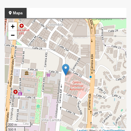
Mapa
+
−
200 m
500 ft
Leaflet
| Wasi - ©
OpenStreetMap