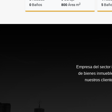
2
0
Baños
800
Área m
5
Baño
Venta
$2.230.000.000
Empresa del sector i
de bienes inmueble
nuestros client