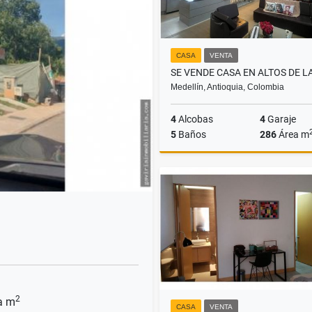
CASA
VENTA
Medellín, Antioquia, Colombia
4
Alcobas
4
Garaje
5
Baños
286
Área m
$2.500.000.000
2
a m
CASA
VENTA