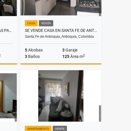
CASA
VENTA
SE VENDE CASA EN ALTOS DE LAS PALMAS
SE VENDE CASA EN SANTA FE DE ANTOQUIA
Santa Fe de Antioquia, Antioquia, Colombia
5
Alcobas
3
Garaje
2
2
3
Baños
125
Área m
Venta
Venta
$690.000.000
APARTAMENTO
VENTA