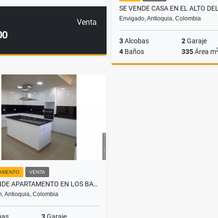
Envigado, Antioquia, Colombia
Venta
00
3
Alcobas
2
Garaje
4
Baños
335
Área m
$1.590.000.000
AMENTO
VENTA
SE VENDE APARTAMENTO EN LOS BALSOS EL POBLADO.
n, Antioquia, Colombia
bas
3
Garaje