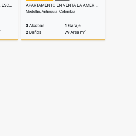
SE VENDE CASA EN EL ALTO DEL ESCOBERO ENVIGADO
APARTAMENTO EN VENTA LA AMERICA
Medellín, Antioquia, Colombia
3
Alcobas
1
Garaje
2
2
2
Baños
79
Área m
Venta
Venta
$480.000.000