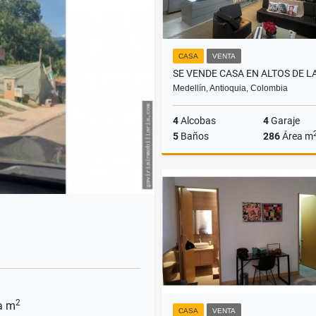
CASA
VENTA
Medellín, Antioquia, Colombia
4
Alcobas
4
Garaje
5
Baños
286
Área m
$2.500.000.000
2
a m
CASA
VENTA