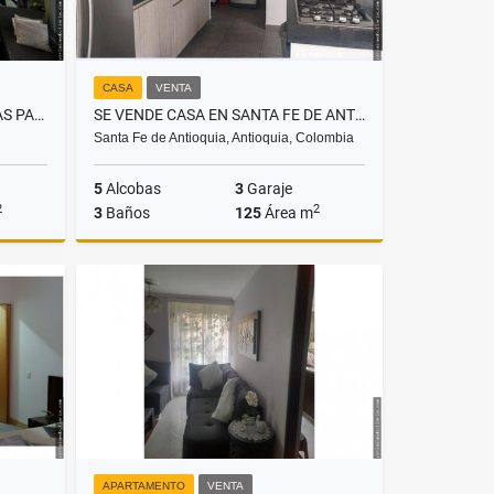
CASA
VENTA
SE VENDE CASA EN ALTOS DE LAS PALMAS
SE VENDE CASA EN SANTA FE DE ANTOQUIA
Santa Fe de Antioquia, Antioquia, Colombia
5
Alcobas
3
Garaje
2
2
3
Baños
125
Área m
Venta
Venta
$690.000.000
APARTAMENTO
VENTA