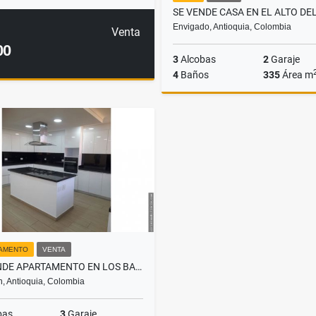
Envigado, Antioquia, Colombia
Venta
00
3
Alcobas
2
Garaje
4
Baños
335
Área m
$1.590.000.000
AMENTO
VENTA
SE VENDE APARTAMENTO EN LOS BALSOS EL POBLADO.
n, Antioquia, Colombia
bas
3
Garaje