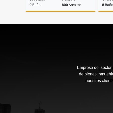
2
0
Baños
800
Área m
5
Baño
Venta
$2.230.000.000
Empresa del sector i
de bienes inmueble
nuestros client