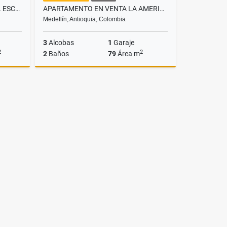
SE VENDE CASA EN EL ALTO DEL ESCOBERO ENVIGADO
APARTAMENTO EN VENTA LA AMERICA
Medellín, Antioquia, Colombia
3
Alcobas
1
Garaje
2
2
2
Baños
79
Área m
Venta
Venta
$480.000.000