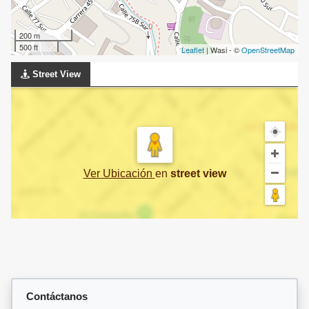
200 m
500 ft
Leaflet
| Wasi - ©
OpenStreetMap
Street View
Ver Ubicación
en
street view
Contáctanos