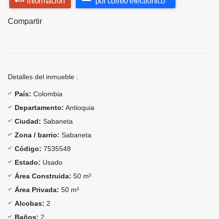
información
por correo electrónico
Compartir
Detalles del inmueble :
País:
Colombia
Departamento:
Antioquia
Ciudad:
Sabaneta
Zona / barrio:
Sabaneta
Código:
7535548
Estado:
Usado
Área Construida:
50 m²
Área Privada:
50 m²
Alcobas:
2
Baños:
2