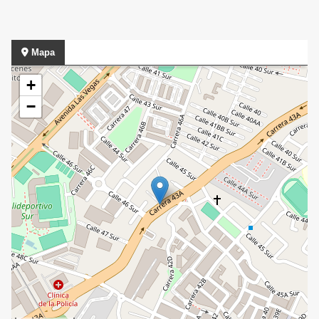
Mapa
+
−