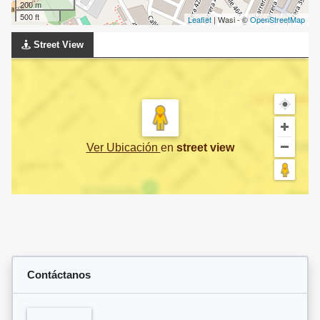
200 m
500 ft
Leaflet
| Wasi - ©
OpenStreetMap
Street View
Ver Ubicación
en
street view
Contáctanos