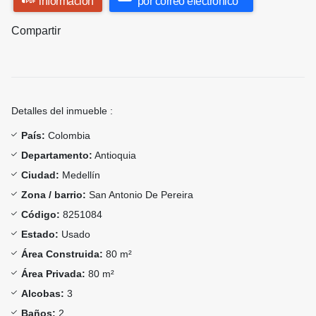
información
por correo electrónico
Compartir
Detalles del inmueble :
País:
Colombia
Departamento:
Antioquia
Ciudad:
Medellín
Zona / barrio:
San Antonio De Pereira
Código:
8251084
Estado:
Usado
Área Construida:
80 m²
Área Privada:
80 m²
Alcobas:
3
Baños:
2