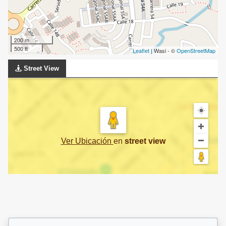
200 m
500 ft
Leaflet
| Wasi - ©
OpenStreetMap
Street View
Ver Ubicación
en
street view