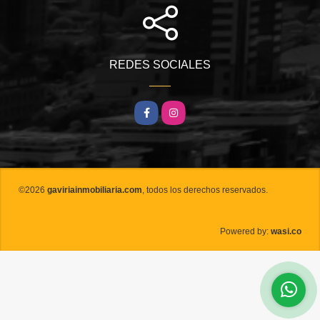
REDES SOCIALES
Facebook
Instagram
©2026
gaviriainmobiliaria.com
, todos los derechos reservados.
wasi.co
Powered by: