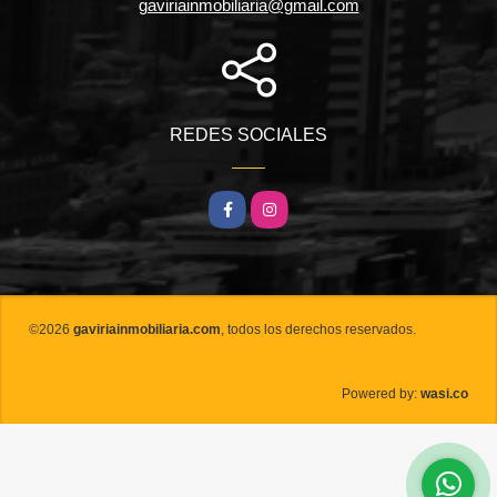
gaviriainmobiliaria@gmail.com
REDES SOCIALES
Facebook
Instagram
©2026
gaviriainmobiliaria.com
, todos los derechos reservados.
wasi.co
Powered by: