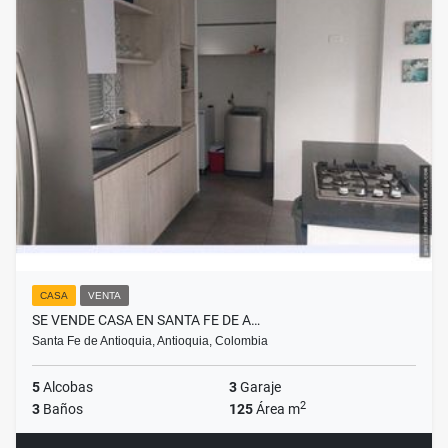
CASA
VENTA
SE VENDE CASA EN SANTA FE DE A…
Santa Fe de Antioquia, Antioquia, Colombia
5
Alcobas
3
Garaje
2
3
Baños
125
Área m