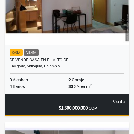
CASA
VENTA
SE VENDE CASA EN EL ALTO DEL…
Envigado, Antioquia, Colombia
3
Alcobas
2
Garaje
2
4
Baños
335
Área m
Venta
$1.590.000.000
COP