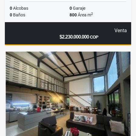
0
Alcobas
0
Garaje
2
0
Baños
800
Área m
Venta
$2.230.000.000
COP