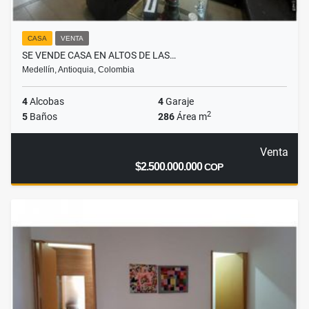
CASA
VENTA
SE VENDE CASA EN ALTOS DE LAS…
Medellín, Antioquia, Colombia
4
Alcobas
4
Garaje
2
5
Baños
286
Área m
Venta
$2.500.000.000
COP