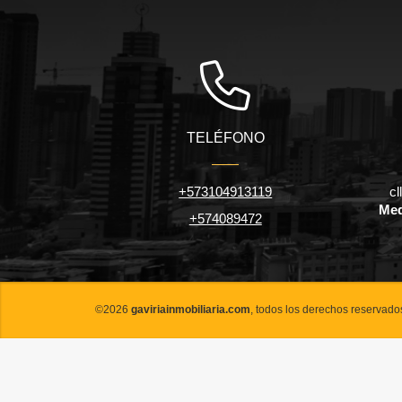
TELÉFONO
+573104913119
cl
Med
+574089472
©2026
gaviriainmobiliaria.com
, todos los derechos reservado