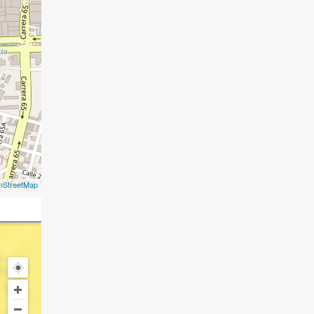
nStreetMap