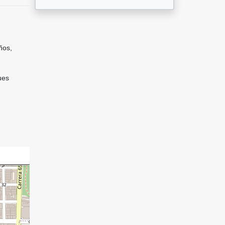
ños,
ues