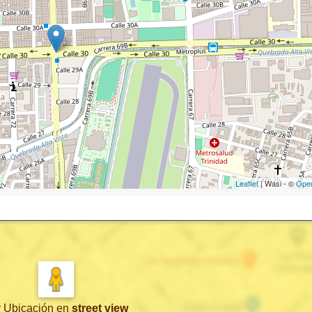
Leaflet
| Wasi - ©
Ope
r Ubicación
en
street view