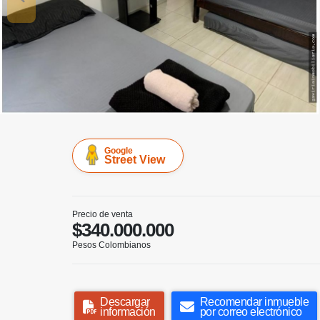
Google
Street View
Precio de venta
$340.000.000
Pesos Colombianos
Descargar
Recomendar inmueble
información
por correo electrónico