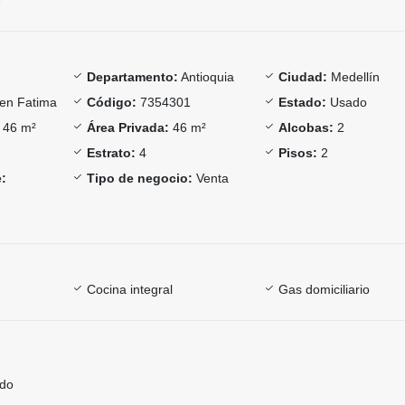
Departamento:
Antioquia
Ciudad:
Medellín
en Fatima
Código:
7354301
Estado:
Usado
46 m²
Área Privada:
46 m²
Alcobas:
2
Estrato:
4
Pisos:
2
:
Tipo de negocio:
Venta
Cocina integral
Gas domiciliario
ado