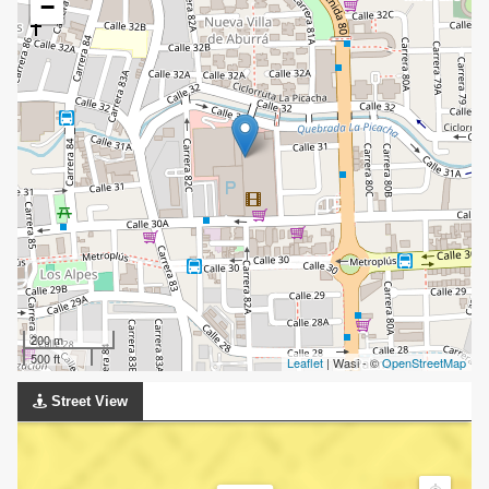
−
200 m
500 ft
Leaflet
| Wasi - ©
OpenStreetMap
Street View