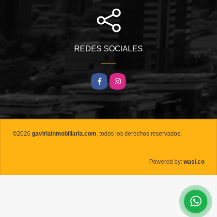
REDES SOCIALES
Facebook
Instagram
©2026
gaviriainmobiliaria.com
, todos los derechos reservados.
wasi.co
Powered by: