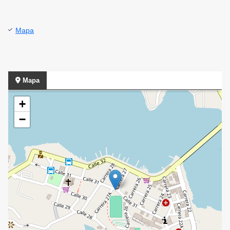
Mapa
Mapa
+
−