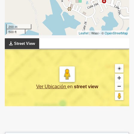
200 m
500 ft
Leaflet
| Wasi - ©
OpenStreetMap
Street View
Ver Ubicación
en
street view