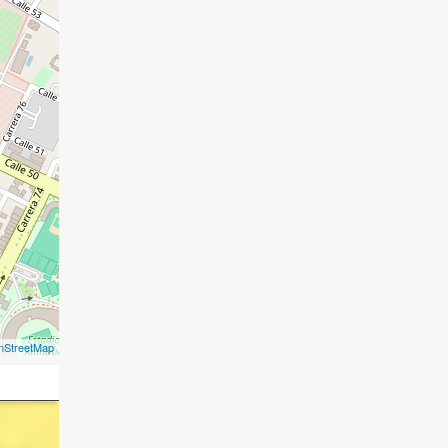
nStreetMap