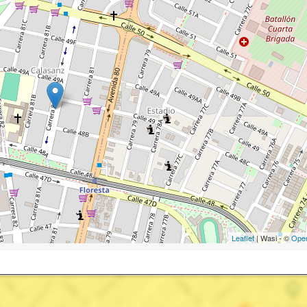
Leaflet
| Wasi - ©
Ope