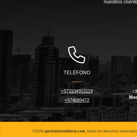
nuestros client
TELÉFONO
+573104913119
cl
Med
+574089472
©2026
gaviriainmobiliaria.com
, todos los derechos reservado