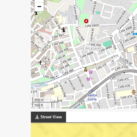
−
200 m
500 ft
Street View