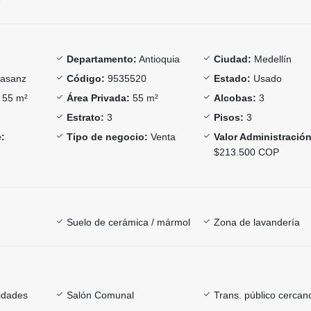
Departamento:
Antioquia
Ciudad:
Medellín
asanz
Código:
9535520
Estado:
Usado
55 m²
Área Privada:
55 m²
Alcobas:
3
Estrato:
3
Pisos:
3
:
Tipo de negocio:
Venta
Valor Administración
$213.500 COP
Suelo de cerámica / mármol
Zona de lavandería
sidades
Salón Comunal
Trans. público cercan