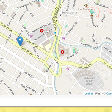
Leaflet
| Wasi - ©
Ope