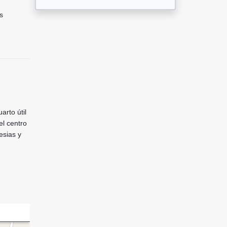
s
arto útil
el centro
esias y