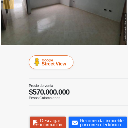
Google
Street View
Precio de venta
$570.000.000
Pesos Colombianos
Descargar
Recomendar inmueble
información
por correo electrónico