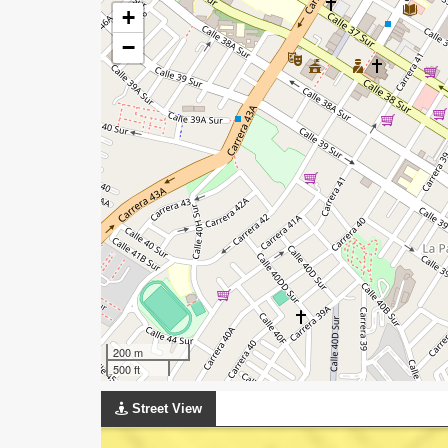
+
−
200 m
500 ft
Street View