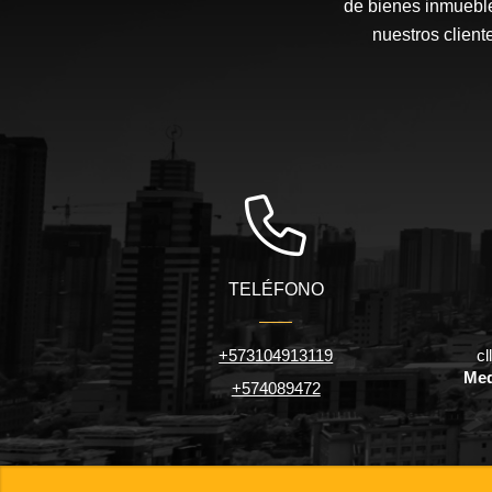
de bienes inmueble
nuestros client
TELÉFONO
+573104913119
cl
Med
+574089472