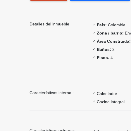
Detalles del inmueble :
País:
Colombia
Zona / barrio:
Env
Área Construida:
Baños:
2
Pisos:
4
Características interna :
Calentador
Cocina integral
Características externas :