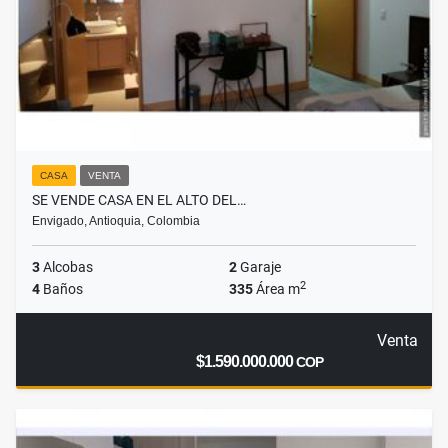
CASA
VENTA
SE VENDE CASA EN EL ALTO DEL…
Envigado, Antioquia, Colombia
3
Alcobas
2
Garaje
2
4
Baños
335
Área m
Venta
$1.590.000.000
COP