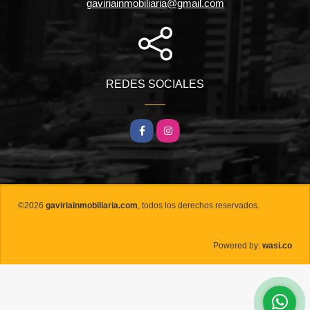
gaviriainmobiliaria@gmail.com
REDES SOCIALES
Facebook
Instagram
©2026
gaviriainmobiliaria.com
, todos los derechos reservados.
wasi.co
Powered by: