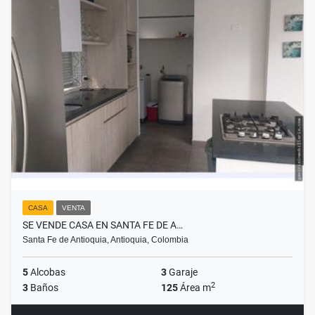
CASA
VENTA
SE VENDE CASA EN SANTA FE DE A…
Santa Fe de Antioquia, Antioquia, Colombia
5
Alcobas
3
Garaje
2
3
Baños
125
Área m