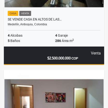
CASA
VENTA
SE VENDE CASA EN ALTOS DE LAS…
Medellín, Antioquia, Colombia
4
Alcobas
4
Garaje
2
5
Baños
286
Área m
Venta
$2.500.000.000
COP