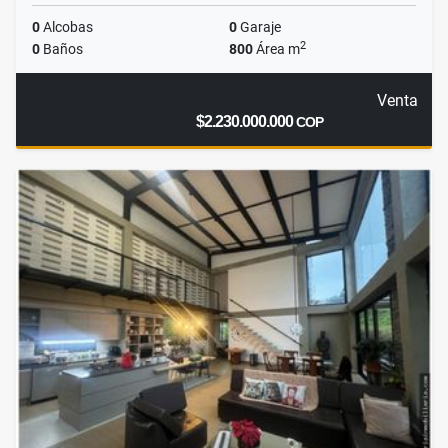
0
Alcobas
0
Garaje
2
0
Baños
800
Área m
Venta
$2.230.000.000
COP