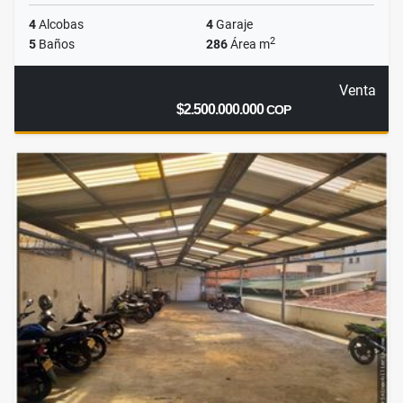
4
Alcobas
4
Garaje
2
5
Baños
286
Área m
Venta
$2.500.000.000
COP