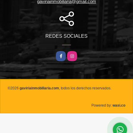
gaviriainmobiliaria@gmail.com
REDES SOCIALES
Facebook
Instagram
©2026
gaviriainmobiliaria.com
, todos los derechos reservados.
wasi.co
Powered by: