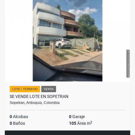
LOTE / TERRENO
VENTA
SE VENDE LOTE EN SOPETRAN
Sopetran, Antioquia, Colombia
0
Alcobas
0
Garaje
2
0
Baños
105
Área m