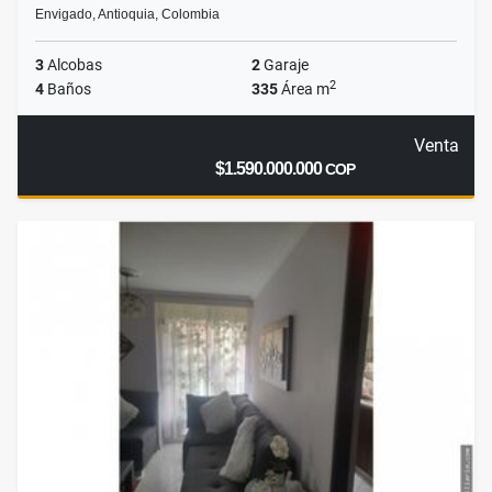
Envigado, Antioquia, Colombia
3
Alcobas
2
Garaje
2
4
Baños
335
Área m
Venta
$1.590.000.000
COP