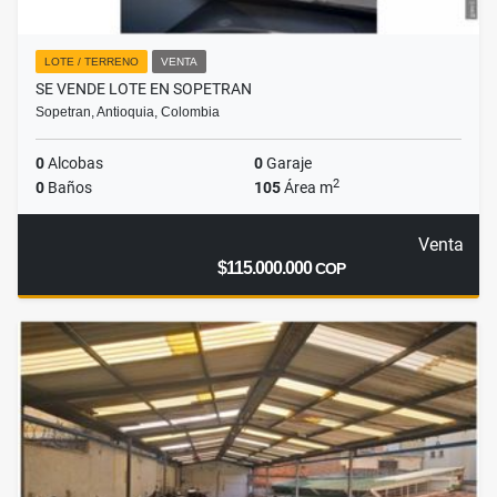
LOTE / TERRENO
VENTA
SE VENDE LOTE EN SOPETRAN
Sopetran, Antioquia, Colombia
0
Alcobas
0
Garaje
2
0
Baños
105
Área m
Venta
$115.000.000
COP