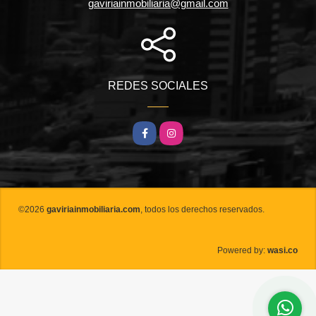
gaviriainmobiliaria@gmail.com
REDES SOCIALES
Facebook
Instagram
©2026
gaviriainmobiliaria.com
, todos los derechos reservados.
wasi.co
Powered by: