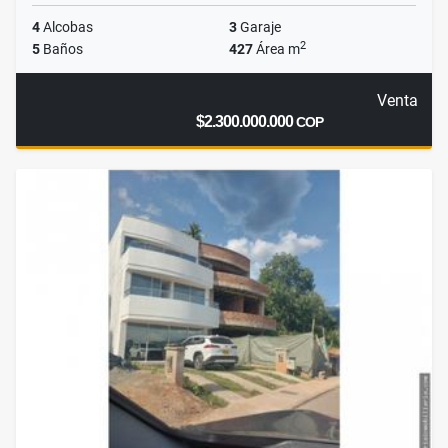
4
Alcobas
3
Garaje
2
5
Baños
427
Área m
Venta
$2.300.000.000
COP