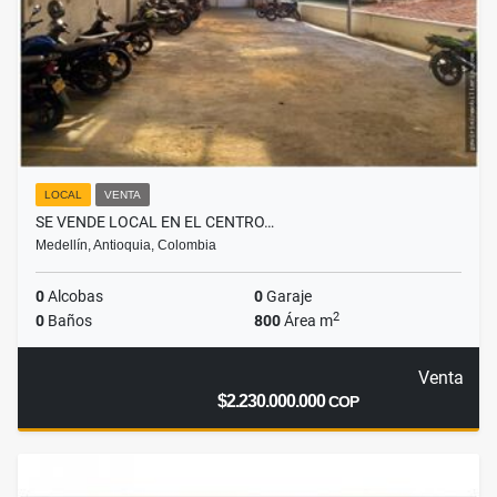
LOCAL
VENTA
SE VENDE LOCAL EN EL CENTRO…
Medellín, Antioquia, Colombia
0
Alcobas
0
Garaje
2
0
Baños
800
Área m
Venta
$2.230.000.000
COP