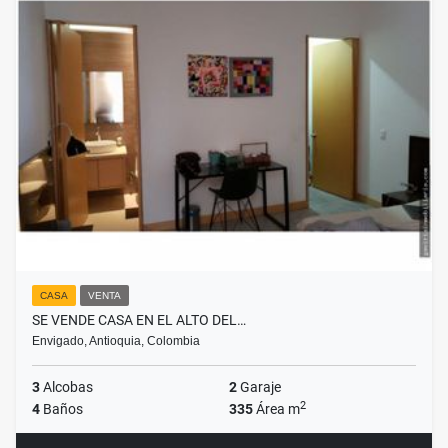
CASA
VENTA
SE VENDE CASA EN EL ALTO DEL…
Envigado, Antioquia, Colombia
3
Alcobas
2
Garaje
2
4
Baños
335
Área m