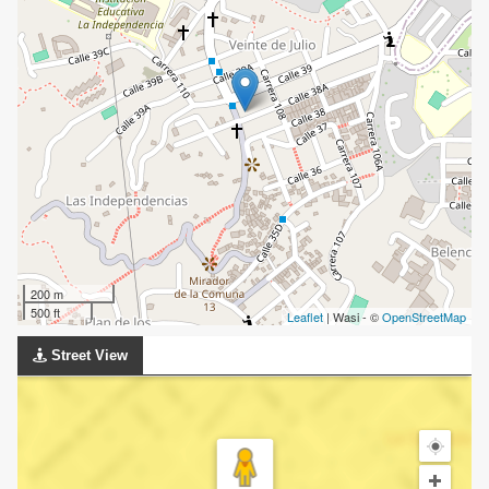
200 m
500 ft
Leaflet
| Wasi - ©
OpenStreetMap
Street View