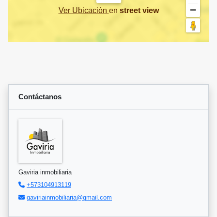
Ver Ubicación
en
street view
Contáctanos
Gaviria inmobiliaria
+573104913119
gaviriainmobiliaria@gmail.com