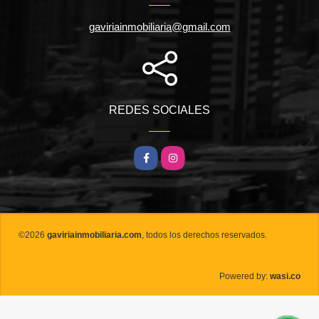
gaviriainmobiliaria@gmail.com
REDES SOCIALES
Facebook
Instagram
©2026
gaviriainmobiliaria.com
, todos los derechos reservados.
wasi.co
Powered by: