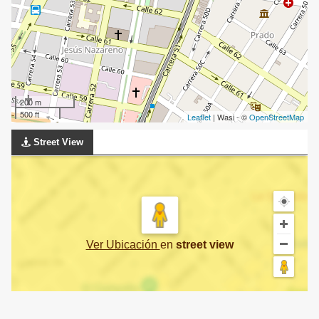
200 m
500 ft
Leaflet
| Wasi - ©
OpenStreetMap
Street View
Ver Ubicación
en
street view