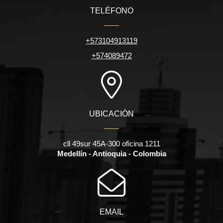
TELÉFONO
+573104913119
+574089472
UBICACIÓN
cll 49sur 45A-300 oficina 1211
Medellín - Antioquia - Colombia
EMAIL