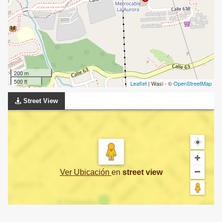
200 m
500 ft
Leaflet
| Wasi - ©
OpenStreetMap
Street View
Ver Ubicación
en
street view