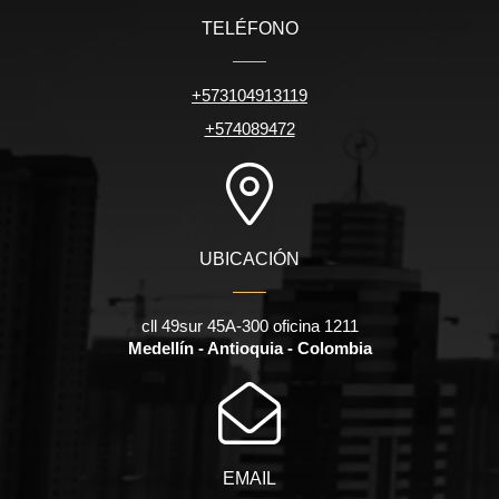
TELÉFONO
+573104913119
+574089472
UBICACIÓN
cll 49sur 45A-300 oficina 1211
Medellín - Antioquia - Colombia
EMAIL