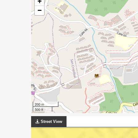
+
−
200 m
500 ft
Street View