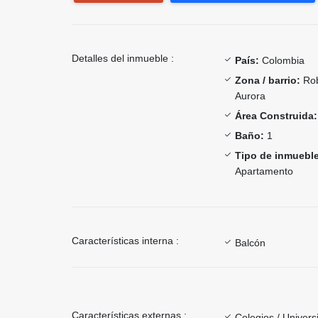
Detalles del inmueble :
País:
Colombia
Zona / barrio:
Rob
Aurora
Área Construida:
Baño:
1
Tipo de inmueble
Apartamento
Características interna :
Balcón
Características externas :
Colegios / Univer