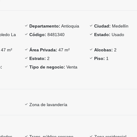
Departamento:
Antioquia
Ciudad:
Medellín
ledo La
Código:
8481340
Estado:
Usado
47 m²
Área Privada:
47 m²
Alcobas:
2
Estrato:
2
Piso:
1
:
Tipo de negocio:
Venta
Zona de lavandería
sidades
Trans. público cercano
Zona residencial