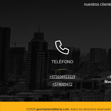
nuestros client
TELÉFONO
+573104913119
cl
Med
+574089472
©2026
gaviriainmobiliaria.com
, todos los derechos reservado