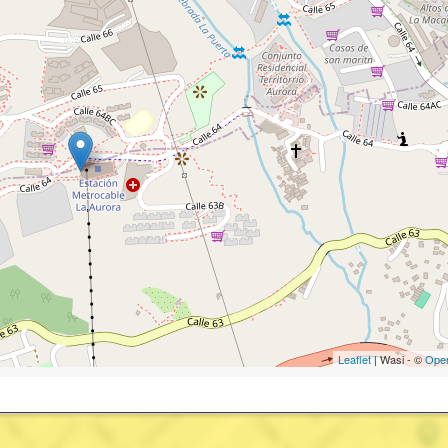
Leaflet
| Wasi - ©
Ope