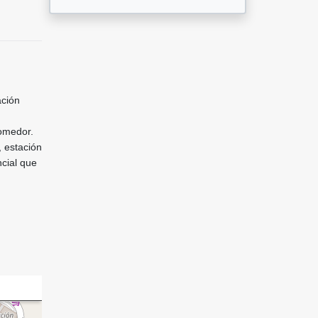
ación
comedor.
, estación
cial que