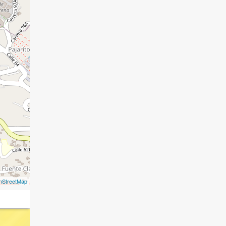
nStreetMap