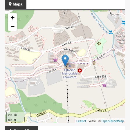
Mapa
+
−
200 m
500 ft
Leaflet
| Wasi - ©
OpenStreetMap