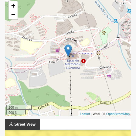
+
−
200 m
500 ft
Leaflet
| Wasi - ©
OpenStreetMap
Street View