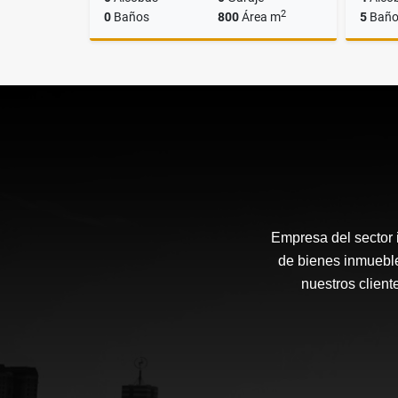
2
0
Baños
800
Área m
5
Baño
Venta
$2.230.000.000
Empresa del sector i
de bienes inmueble
nuestros client