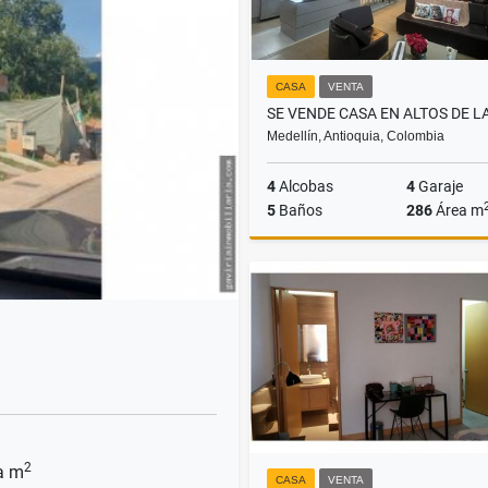
CASA
VENTA
Medellín, Antioquia, Colombia
4
Alcobas
4
Garaje
5
Baños
286
Área m
$2.500.000.000
2
a m
CASA
VENTA