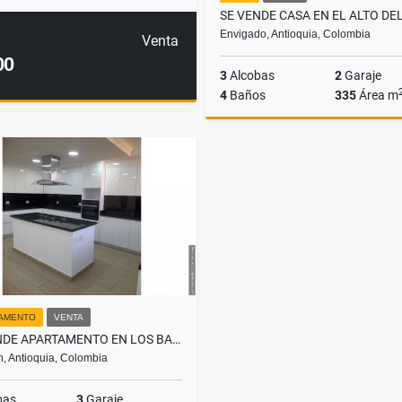
Envigado, Antioquia, Colombia
Venta
00
3
Alcobas
2
Garaje
4
Baños
335
Área m
$1.590.000.000
AMENTO
VENTA
SE VENDE APARTAMENTO EN LOS BALSOS EL POBLADO.
n, Antioquia, Colombia
bas
3
Garaje