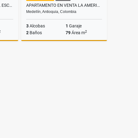
SE VENDE CASA EN EL ALTO DEL ESCOBERO ENVIGADO
APARTAMENTO EN VENTA LA AMERICA
Medellín, Antioquia, Colombia
3
Alcobas
1
Garaje
2
2
2
Baños
79
Área m
Venta
Venta
$480.000.000