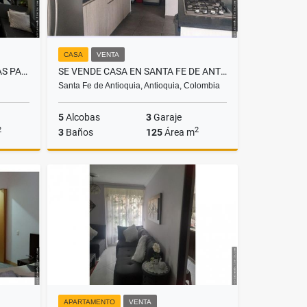
CASA
VENTA
SE VENDE CASA EN ALTOS DE LAS PALMAS
SE VENDE CASA EN SANTA FE DE ANTOQUIA
Santa Fe de Antioquia, Antioquia, Colombia
5
Alcobas
3
Garaje
2
2
3
Baños
125
Área m
Venta
Venta
$690.000.000
APARTAMENTO
VENTA