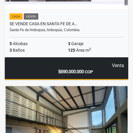
CASA
VENTA
SE VENDE CASA EN SANTA FE DE A…
Santa Fe de Antioquia, Antioquia, Colombia
5
Alcobas
3
Garaje
2
3
Baños
125
Área m
Venta
$690.000.000
COP