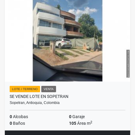
LOTE / TERRENO
VENTA
SE VENDE LOTE EN SOPETRAN
Sopetran, Antioquia, Colombia
0
Alcobas
0
Garaje
2
0
Baños
105
Área m