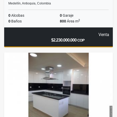
Medellín, Antioquia, Colombia
0
Alcobas
0
Garaje
2
0
Baños
800
Área m
Venta
$2.230.000.000
COP