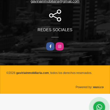
gaviriainmobiliaria@gmail.com
REDES SOCIALES
Facebook
Instagram
©2026
gaviriainmobiliaria.com
, todos los derechos reservados.
wasi.co
Powered by: