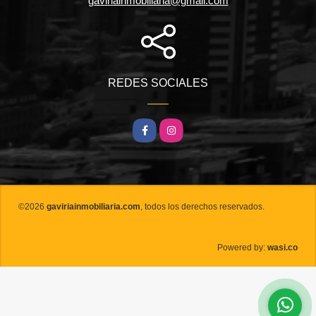
gaviriainmobiliaria@gmail.com
REDES SOCIALES
Facebook
Instagram
©2026
gaviriainmobiliaria.com
, todos los derechos reservados.
wasi.co
Powered by: