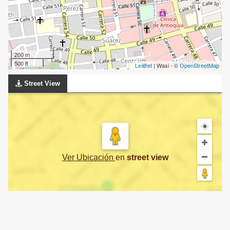
200 m
500 ft
Leaflet
| Wasi - ©
OpenStreetMap
Street View
Ver Ubicación
en
street view