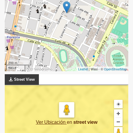
200 m
500 ft
Leaflet
| Wasi - ©
OpenStreetMap
Street View
Ver Ubicación
en
street view