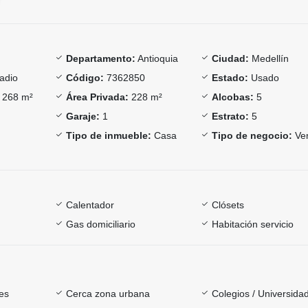
Departamento:
Antioquia
Ciudad:
Medellín
adio
Código:
7362850
Estado:
Usado
268 m²
Área Privada:
228 m²
Alcobas:
5
Garaje:
1
Estrato:
5
Tipo de inmueble:
Casa
Tipo de negocio:
Ve
Calentador
Clósets
Gas domiciliario
Habitación servicio
es
Cerca zona urbana
Colegios / Universida