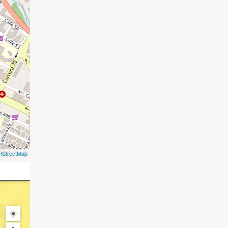
nStreetMap