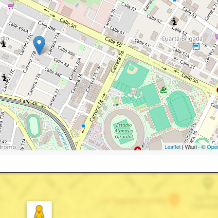
Leaflet
| Wasi - ©
Ope