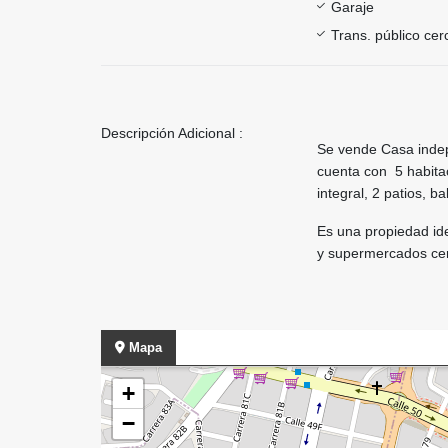
Garaje
Trans. público ce
Descripción Adicional :
Se vende Casa indep
cuenta con 5 habita
integral, 2 patios, b
Es una propiedad id
y supermercados ce
Mapa
+
−