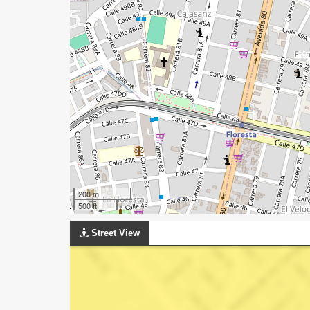
200 m
500 ft
Street View