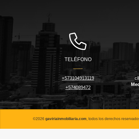
TELÉFONO
+573104913119
cl
Med
+574089472
©2026
gaviriainmobiliaria.com
, todos los derechos reservado