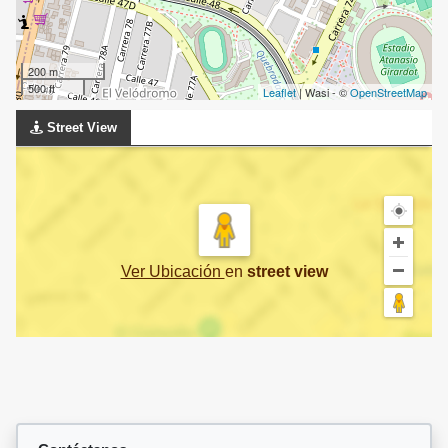
200 m
500 ft
Leaflet
| Wasi - ©
OpenStreetMap
Street View
Ver Ubicación
en
street view