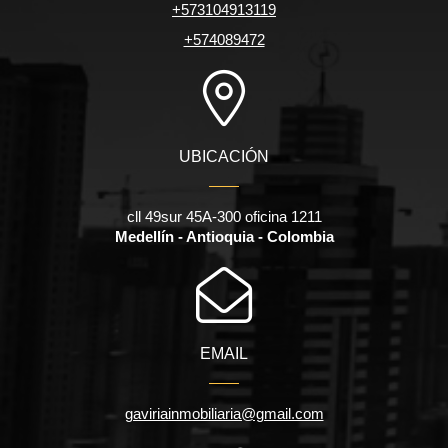
+573104913119
+574089472
UBICACIÓN
cll 49sur 45A-300 oficina 1211
Medellín - Antioquia - Colombia
EMAIL
gaviriainmobiliaria@gmail.com