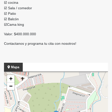
☑️ cocina
☑️ Sala / comedor
☑️ Patio
☑️ Balcón
☑️Cama king
Valor: $400.000.000
Contactanos y programa tu cita con nosotros!
Mapa
+
−