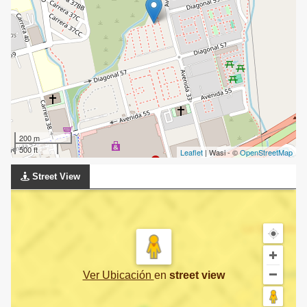
200 m
500 ft
Leaflet
| Wasi - ©
OpenStreetMap
Street View
Ver Ubicación
en
street view