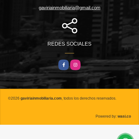
gaviriainmobiliaria@gmail.com
REDES SOCIALES
Facebook
Instagram
©2026
gaviriainmobiliaria.com
, todos los derechos reservados.
wasi.co
Powered by: