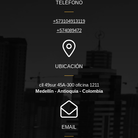
TELÉFONO
+573104913119
+574089472
UBICACIÓN
cll 49sur 45A-300 oficina 1211
Medellín - Antioquia - Colombia
EMAIL