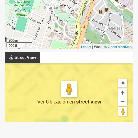
200 m
500 ft
Leaflet
| Wasi - ©
OpenStreetMap
Street View
Ver Ubicación
en
street view