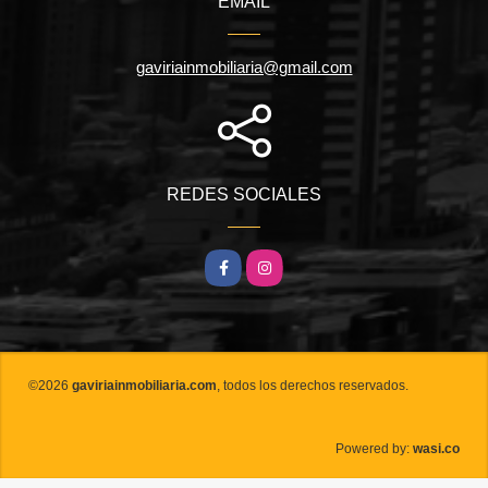
EMAIL
gaviriainmobiliaria@gmail.com
REDES SOCIALES
Facebook
Instagram
©2026
gaviriainmobiliaria.com
, todos los derechos reservados.
wasi.co
Powered by: