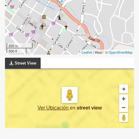
200 m
500 ft
Leaflet
| Wasi - ©
OpenStreetMap
Street View
Ver Ubicación
en
street view