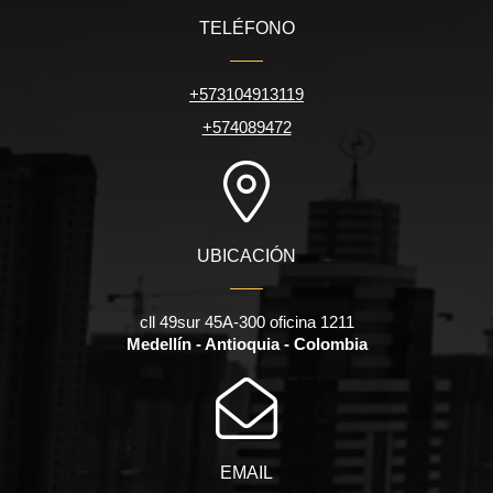
TELÉFONO
+573104913119
+574089472
UBICACIÓN
cll 49sur 45A-300 oficina 1211
Medellín - Antioquia - Colombia
EMAIL