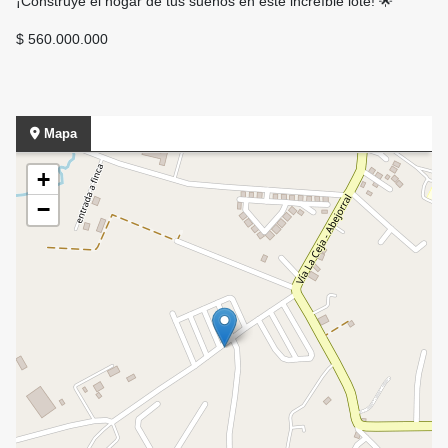
¡Construye el hogar de tus sueños en este increíble lote! 🌟
$ 560.000.000
Mapa
+
−