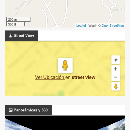
200 m
500 ft
Leaflet
| Wasi - ©
OpenStreetMap
Street View
Ver Ubicación
en
street view
Panorámicas y 360