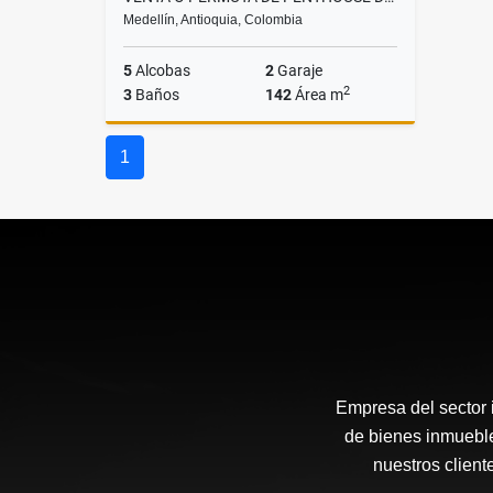
Medellín, Antioquia, Colombia
5
Alcobas
2
Garaje
2
3
Baños
142
Área m
Venta
1
$850.000.000
Empresa del sector i
de bienes inmueble
nuestros client