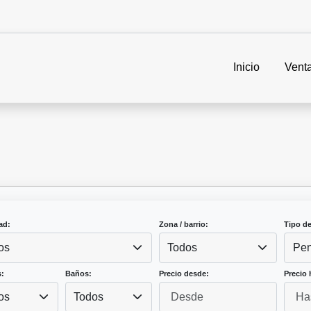
Inicio
Vent
ad:
Zona / barrio:
Tipo d
os
Todos
Pen
:
Baños:
Precio desde:
Precio 
os
Todos