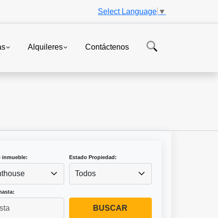
Select Language
▼
as
Alquileres
Contáctenos
e inmueble:
Estado Propiedad:
thouse
Todos
hasta:
BUSCAR