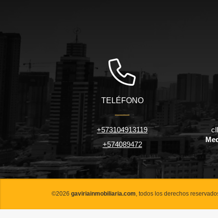
TELÉFONO
+573104913119
cl
Med
+574089472
©2026
gaviriainmobiliaria.com
, todos los derechos reservado